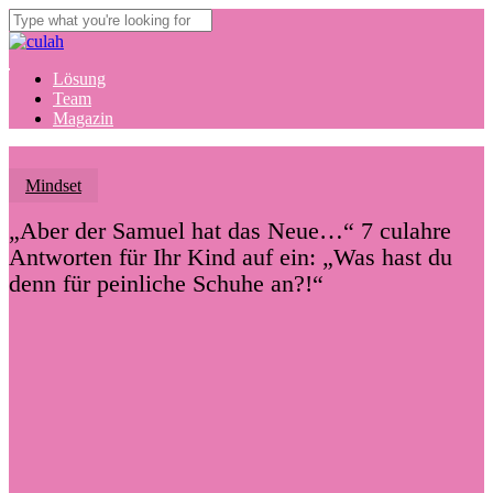
Skip
to
Close
main
Search
content
Menu
Lösung
Team
Magazin
Mindset
„Aber der Samuel hat das Neue…“ 7 culahre
Antworten für Ihr Kind auf ein: „Was hast du
denn für peinliche Schuhe an?!“