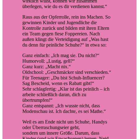
wirklich willst, können wir zusammen
überlegen, wie du es dir verdienen kannst.“
Raus aus der Opferrolle, rein ins Machen. So
gewinnen Kinder und Jugendliche die
Kontrolle zurück und bilden mit ihren Eltern
ein Team gegen fiese Foppereien. Nach
außen klingt die Verteidigung auf „Was hast
du denn für peinliche Schuhe?“ in etwa so:
Ganz einfach: „Ich mag sie. Du nicht?“
Humorvoll: „Lustig, gell?“
Ganz kurz: „Macht nix.“
Oldschool: „Geschmäcker sind verschieden.“
Für Teenager: „Du bist Schuh-Influencer?
Sag Bescheid, wenn es Rabatt gibt!“
Sehr schlagfertig: „Klar ist das peinlich – ich
arbeite schließlich daran, dich zu
übertrumpfen!“
Ganz entspannt: „Ich wusste nicht, dass
Modenschau ist. Ich dachte, es sei Mathe.“
Weil es am Ende nicht um Schuhe, Handys
oder Überraschungseier geht,
sondern um innere Größe. Darum, dass
Kinder (und wir Erwachsenen) lernen, Neid