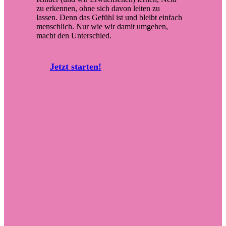
zu erkennen, ohne sich davon leiten zu
lassen. Denn das Gefühl ist und bleibt einfach
menschlich. Nur wie wir damit umgehen,
macht den Unterschied.
J
e
t
z
t
s
t
a
r
t
e
n
!