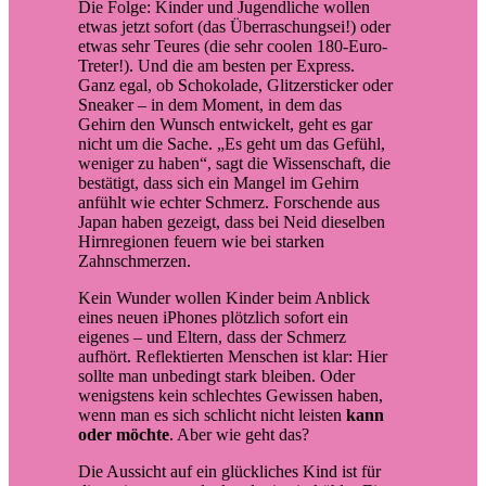
Die Folge: Kinder und Jugendliche wollen
etwas jetzt sofort (das Überraschungsei!) oder
etwas sehr Teures (die sehr coolen 180-Euro-
Treter!). Und die am besten per Express.
Ganz egal, ob Schokolade, Glitzersticker oder
Sneaker – in dem Moment, in dem das
Gehirn den Wunsch entwickelt, geht es gar
nicht um die Sache. „Es geht um das Gefühl,
weniger zu haben“, sagt die Wissenschaft, die
bestätigt, dass sich ein Mangel im Gehirn
anfühlt wie echter Schmerz. Forschende aus
Japan haben gezeigt, dass bei Neid dieselben
Hirnregionen feuern wie bei starken
Zahnschmerzen.
Kein Wunder wollen Kinder beim Anblick
eines neuen iPhones plötzlich sofort ein
eigenes – und Eltern, dass der Schmerz
aufhört. Reflektierten Menschen ist klar: Hier
sollte man unbedingt stark bleiben. Oder
wenigstens kein schlechtes Gewissen haben,
wenn man es sich schlicht nicht leisten
kann
oder möchte
. Aber wie geht das?
Die Aussicht auf ein glückliches Kind ist für