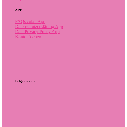
APP
FAQs culah App
Datenschutzerklärung App
Data Privacy Policy App
Konto
löschen
Folge uns auf: